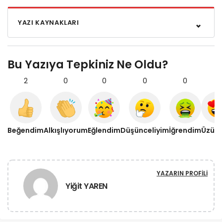
YAZI KAYNAKLARI
Bu Yazıya Tepkiniz Ne Oldu?
2
0
0
0
0
0
Beğendim
Alkışlıyorum
Eğlendim
Düşünceliyim
İğrendim
Üzül
YAZARIN PROFILI
Yiğit YAREN