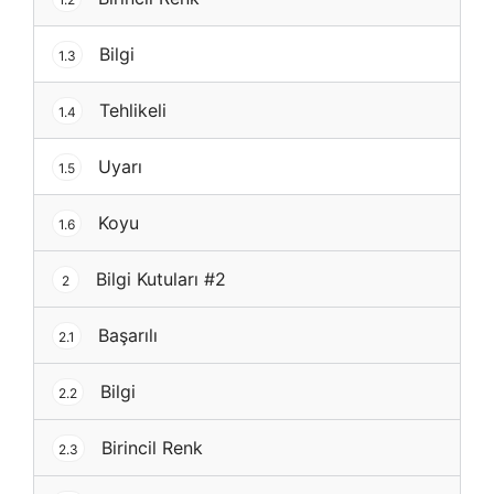
Bilgi
1.3
Tehlikeli
1.4
Uyarı
1.5
Koyu
1.6
Bilgi Kutuları #2
2
Başarılı
2.1
Bilgi
2.2
Birincil Renk
2.3