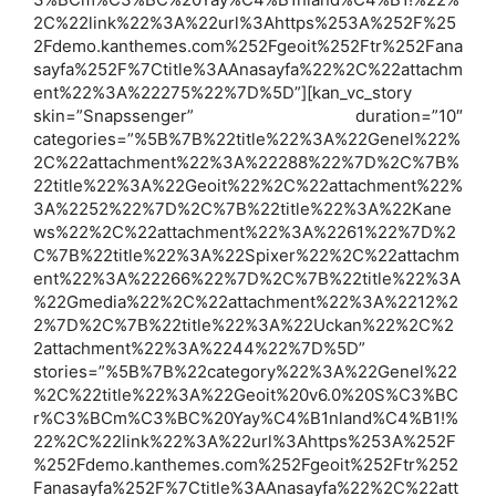
2C%22link%22%3A%22url%3Ahttps%253A%252F%25
2Fdemo.kanthemes.com%252Fgeoit%252Ftr%252Fana
sayfa%252F%7Ctitle%3AAnasayfa%22%2C%22attachm
ent%22%3A%22275%22%7D%5D”][kan_vc_story
skin=”Snapssenger” duration=”10″
categories=”%5B%7B%22title%22%3A%22Genel%22%
2C%22attachment%22%3A%22288%22%7D%2C%7B%
22title%22%3A%22Geoit%22%2C%22attachment%22%
3A%2252%22%7D%2C%7B%22title%22%3A%22Kane
ws%22%2C%22attachment%22%3A%2261%22%7D%2
C%7B%22title%22%3A%22Spixer%22%2C%22attachm
ent%22%3A%22266%22%7D%2C%7B%22title%22%3A
%22Gmedia%22%2C%22attachment%22%3A%2212%2
2%7D%2C%7B%22title%22%3A%22Uckan%22%2C%2
2attachment%22%3A%2244%22%7D%5D”
stories=”%5B%7B%22category%22%3A%22Genel%22
%2C%22title%22%3A%22Geoit%20v6.0%20S%C3%BC
r%C3%BCm%C3%BC%20Yay%C4%B1nland%C4%B1!%
22%2C%22link%22%3A%22url%3Ahttps%253A%252F
%252Fdemo.kanthemes.com%252Fgeoit%252Ftr%252
Fanasayfa%252F%7Ctitle%3AAnasayfa%22%2C%22att