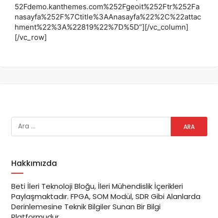
52Fdemo.kanthemes.com%252Fgeoit%252Ftr%252Fa
nasayfa%252F%7Ctitle%3AAnasayfa%22%2C%22attac
hment%22%3A%22819%22%7D%5D”][/vc_column]
[/vc_row]
Hakkımızda
Beti İleri Teknoloji Bloğu, İleri Mühendislik İçerikleri
Paylaşmaktadır. FPGA, SOM Modül, SDR Gibi Alanlarda
Derinlemesine Teknik Bilgiler Sunan Bir Bilgi
Platformudur.