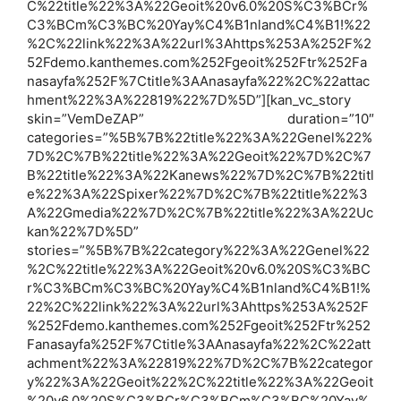
C%22title%22%3A%22Geoit%20v6.0%20S%C3%BCr%
C3%BCm%C3%BC%20Yay%C4%B1nland%C4%B1!%22
%2C%22link%22%3A%22url%3Ahttps%253A%252F%2
52Fdemo.kanthemes.com%252Fgeoit%252Ftr%252Fa
nasayfa%252F%7Ctitle%3AAnasayfa%22%2C%22attac
hment%22%3A%22819%22%7D%5D”][kan_vc_story
skin=”VemDeZAP” duration=”10″
categories=”%5B%7B%22title%22%3A%22Genel%22%
7D%2C%7B%22title%22%3A%22Geoit%22%7D%2C%7
B%22title%22%3A%22Kanews%22%7D%2C%7B%22titl
e%22%3A%22Spixer%22%7D%2C%7B%22title%22%3
A%22Gmedia%22%7D%2C%7B%22title%22%3A%22Uc
kan%22%7D%5D”
stories=”%5B%7B%22category%22%3A%22Genel%22
%2C%22title%22%3A%22Geoit%20v6.0%20S%C3%BC
r%C3%BCm%C3%BC%20Yay%C4%B1nland%C4%B1!%
22%2C%22link%22%3A%22url%3Ahttps%253A%252F
%252Fdemo.kanthemes.com%252Fgeoit%252Ftr%252
Fanasayfa%252F%7Ctitle%3AAnasayfa%22%2C%22att
achment%22%3A%22819%22%7D%2C%7B%22categor
y%22%3A%22Geoit%22%2C%22title%22%3A%22Geoit
%20v6.0%20S%C3%BCr%C3%BCm%C3%BC%20Yay%