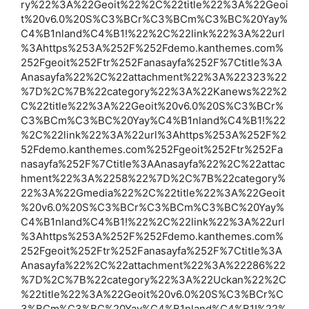
ry%22%3A%22Geoit%22%2C%22title%22%3A%22Geoi
t%20v6.0%20S%C3%BCr%C3%BCm%C3%BC%20Yay%
C4%B1nland%C4%B1!%22%2C%22link%22%3A%22url
%3Ahttps%253A%252F%252Fdemo.kanthemes.com%
252Fgeoit%252Ftr%252Fanasayfa%252F%7Ctitle%3A
Anasayfa%22%2C%22attachment%22%3A%22323%22
%7D%2C%7B%22category%22%3A%22Kanews%22%2
C%22title%22%3A%22Geoit%20v6.0%20S%C3%BCr%
C3%BCm%C3%BC%20Yay%C4%B1nland%C4%B1!%22
%2C%22link%22%3A%22url%3Ahttps%253A%252F%2
52Fdemo.kanthemes.com%252Fgeoit%252Ftr%252Fa
nasayfa%252F%7Ctitle%3AAnasayfa%22%2C%22attac
hment%22%3A%2258%22%7D%2C%7B%22category%
22%3A%22Gmedia%22%2C%22title%22%3A%22Geoit
%20v6.0%20S%C3%BCr%C3%BCm%C3%BC%20Yay%
C4%B1nland%C4%B1!%22%2C%22link%22%3A%22url
%3Ahttps%253A%252F%252Fdemo.kanthemes.com%
252Fgeoit%252Ftr%252Fanasayfa%252F%7Ctitle%3A
Anasayfa%22%2C%22attachment%22%3A%22286%22
%7D%2C%7B%22category%22%3A%22Uckan%22%2C
%22title%22%3A%22Geoit%20v6.0%20S%C3%BCr%C
3%BCm%C3%BC%20Yay%C4%B1nland%C4%B1!%22%