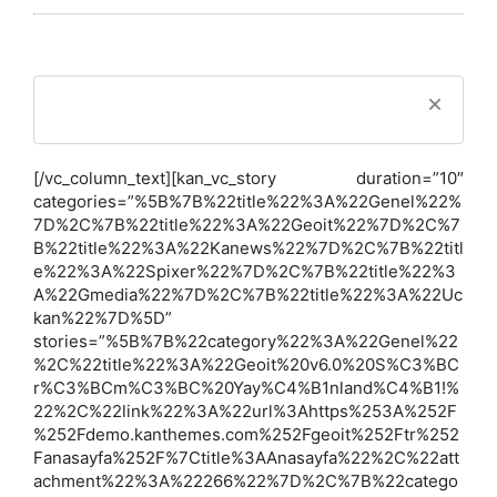
[/vc_column_text][kan_vc_story duration=”10″
categories=”%5B%7B%22title%22%3A%22Genel%22%
7D%2C%7B%22title%22%3A%22Geoit%22%7D%2C%7
B%22title%22%3A%22Kanews%22%7D%2C%7B%22titl
e%22%3A%22Spixer%22%7D%2C%7B%22title%22%3
A%22Gmedia%22%7D%2C%7B%22title%22%3A%22Uc
kan%22%7D%5D”
stories=”%5B%7B%22category%22%3A%22Genel%22
%2C%22title%22%3A%22Geoit%20v6.0%20S%C3%BC
r%C3%BCm%C3%BC%20Yay%C4%B1nland%C4%B1!%
22%2C%22link%22%3A%22url%3Ahttps%253A%252F
%252Fdemo.kanthemes.com%252Fgeoit%252Ftr%252
Fanasayfa%252F%7Ctitle%3AAnasayfa%22%2C%22att
achment%22%3A%22266%22%7D%2C%7B%22catego