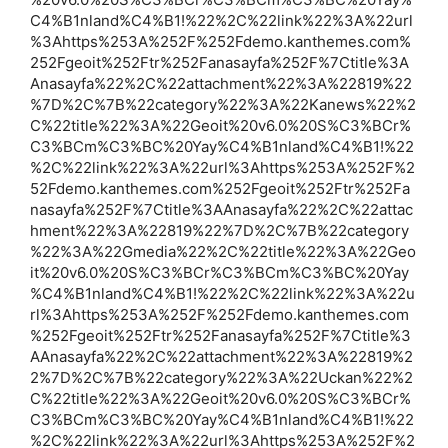
C4%B1nland%C4%B1!%22%2C%22link%22%3A%22url
%3Ahttps%253A%252F%252Fdemo.kanthemes.com%
252Fgeoit%252Ftr%252Fanasayfa%252F%7Ctitle%3A
Anasayfa%22%2C%22attachment%22%3A%22819%22
%7D%2C%7B%22category%22%3A%22Kanews%22%2
C%22title%22%3A%22Geoit%20v6.0%20S%C3%BCr%
C3%BCm%C3%BC%20Yay%C4%B1nland%C4%B1!%22
%2C%22link%22%3A%22url%3Ahttps%253A%252F%2
52Fdemo.kanthemes.com%252Fgeoit%252Ftr%252Fa
nasayfa%252F%7Ctitle%3AAnasayfa%22%2C%22attac
hment%22%3A%22819%22%7D%2C%7B%22category
%22%3A%22Gmedia%22%2C%22title%22%3A%22Geo
it%20v6.0%20S%C3%BCr%C3%BCm%C3%BC%20Yay
%C4%B1nland%C4%B1!%22%2C%22link%22%3A%22u
rl%3Ahttps%253A%252F%252Fdemo.kanthemes.com
%252Fgeoit%252Ftr%252Fanasayfa%252F%7Ctitle%3
AAnasayfa%22%2C%22attachment%22%3A%22819%2
2%7D%2C%7B%22category%22%3A%22Uckan%22%2
C%22title%22%3A%22Geoit%20v6.0%20S%C3%BCr%
C3%BCm%C3%BC%20Yay%C4%B1nland%C4%B1!%22
%2C%22link%22%3A%22url%3Ahttps%253A%252F%2