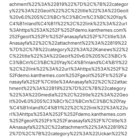
achment%22%3A%22819%22%7D%2C%7B%22categor
y%22%3A%22Geoit%22%2C%22title%22%3A%22Geoit
%20v6.0%20S%C3%BCr%C3%BCm%C3%BC%20Yay%
C4%B1nland%C4%B1!%22%2C%22link%22%3A%22url
%3Ahttps%253A%252F%252Fdemo.kanthemes.com%
252Fgeoit%252Ftr%252Fanasayfa%252F%7Ctitle%3A
Anasayfa%22%2C%22attachment%22%3A%22819%22
%7D%2C%7B%22category%22%3A%22Kanews%22%2
C%22title%22%3A%22Geoit%20v6.0%20S%C3%BCr%
C3%BCm%C3%BC%20Yay%C4%B1nland%C4%B1!%22
%2C%22link%22%3A%22url%3Ahttps%253A%252F%2
52Fdemo.kanthemes.com%252Fgeoit%252Ftr%252Fa
nasayfa%252F%7Ctitle%3AAnasayfa%22%2C%22attac
hment%22%3A%22819%22%7D%2C%7B%22category
%22%3A%22Gmedia%22%2C%22title%22%3A%22Geo
it%20v6.0%20S%C3%BCr%C3%BCm%C3%BC%20Yay
%C4%B1nland%C4%B1!%22%2C%22link%22%3A%22u
rl%3Ahttps%253A%252F%252Fdemo.kanthemes.com
%252Fgeoit%252Ftr%252Fanasayfa%252F%7Ctitle%3
AAnasayfa%22%2C%22attachment%22%3A%22819%2
2%7D%2C%7B%22category%22%3A%22Uckan%22%2