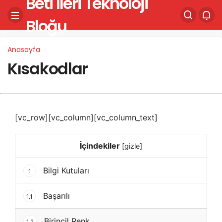
Beti İleri Teknoloji
Bloğu
Anasayfa
Kısakodlar
[vc_row][vc_column][vc_column_text]
İçindekiler
[
gizle
]
Bilgi Kutuları
1
Başarılı
1.1
Birincil Renk
1.2