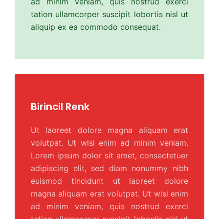
ad minim veniam, quis nostrud exerci
tation ullamcorper suscipit lobortis nisl ut
aliquip ex ea commodo consequat.
Birincil Renk
Ut laoreet dolore magna aliquam erat
volutpat. Ut wisi enim ad minim veniam.
Lorem ipsum dolor sit amet, consectetuer
adipiscing elit, sed diam nonummy nibh
euismod tincidunt ut laoreet dolore
magna aliquam erat volutpat. Ut wisi enim
ad minim veniam, quis nostrud exerci